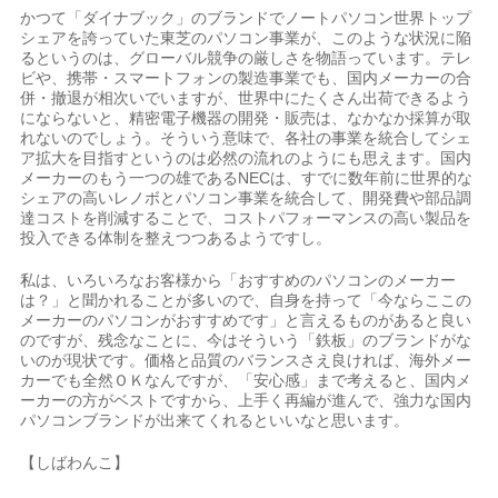
かつて「ダイナブック」のブランドでノートパソコン世界トップ
シェアを誇っていた東芝のパソコン事業が、このような状況に陥
るというのは、グローバル競争の厳しさを物語っています。テレ
ビや、携帯・スマートフォンの製造事業でも、国内メーカーの合
併・撤退が相次いでいますが、世界中にたくさん出荷できるよう
にならないと、精密電子機器の開発・販売は、なかなか採算が取
れないのでしょう。そういう意味で、各社の事業を統合してシェ
ア拡大を目指すというのは必然の流れのようにも思えます。国内
メーカーのもう一つの雄であるNECは、すでに数年前に世界的な
シェアの高いレノボとパソコン事業を統合して、開発費や部品調
達コストを削減することで、コストパフォーマンスの高い製品を
投入できる体制を整えつつあるようですし。
私は、いろいろなお客様から「おすすめのパソコンのメーカー
は？」と聞かれることが多いので、自身を持って「今ならここの
メーカーのパソコンがおすすめです」と言えるものがあると良い
のですが、残念なことに、今はそういう「鉄板」のブランドがな
いのが現状です。価格と品質のバランスさえ良ければ、海外メー
カーでも全然ＯＫなんですが、「安心感」まで考えると、国内メ
ーカーの方がベストですから、上手く再編が進んで、強力な国内
パソコンブランドが出来てくれるといいなと思います。
【しばわんこ】