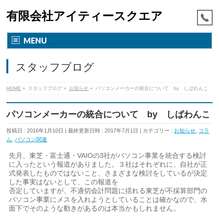
有限会社アイティースクエア
MENU
スタッフブログ
HOME
»
スタッフブログ
»
お知らせ
»
パソコンメーカーの統合について by しばわんこ
パソコンメーカーの統合について by しばわんこ
投稿日 : 2016年1月10日
最終更新日時 : 2017年7月1日
カテゴリー :
お知らせ
,
コラ
ム
,
パソコン関連
先月、東芝・富士通・VAIOの3社がパソコン事業を統合する検討
に入ったという報道がありました。３社はそれぞれに、自社が正
式発表したものではないこと、さまざまな検討をしているが決定
した事実はないとして、この報道を
否定していますが、不適切会計問題に揺れる東芝が不採算部門の
パソコン事業にメスを入れようとしていることは確かなので、水
面下でそのような動きがあるのは本当かもしれません。