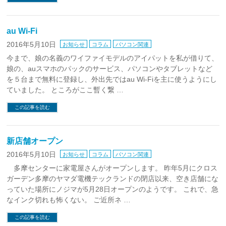
au Wi-Fi
2016年5月10日
お知らせ
コラム
パソコン関連
今まで、娘の名義のワイファイモデルのアイパットを私が借りて、
娘の、auスマホのパックのサービス、パソコンやタブレットなど
を５台まで無料に登録し、外出先ではau Wi-Fiを主に使うようにし
ていました。 ところがここ暫く繋 …
この記事を読む
新店舗オープン
2016年5月10日
お知らせ
コラム
パソコン関連
多摩センターに家電屋さんがオープンします。 昨年5月にクロス
ガーデン多摩のヤマダ電機テックランドの閉店以来、空き店舗にな
っていた場所にノジマが5月28日オープンのようです。 これで、急
なインク切れも怖くない。 ご近所ネ …
この記事を読む