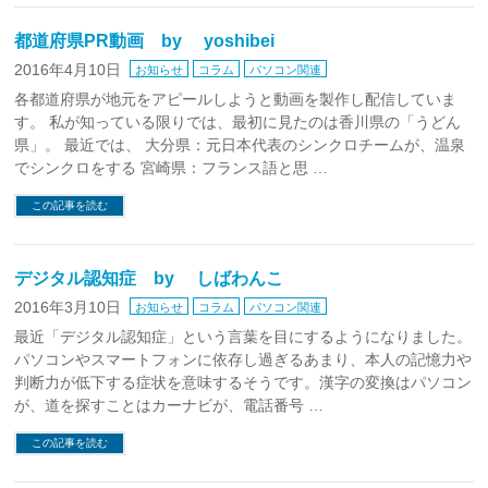
都道府県PR動画 by yoshibei
2016年4月10日
お知らせ
コラム
パソコン関連
各都道府県が地元をアピールしようと動画を製作し配信していま
す。 私が知っている限りでは、最初に見たのは香川県の「うどん
県」。 最近では、 大分県：元日本代表のシンクロチームが、温泉
でシンクロをする 宮崎県：フランス語と思 …
この記事を読む
デジタル認知症 by しばわんこ
2016年3月10日
お知らせ
コラム
パソコン関連
最近「デジタル認知症」という言葉を目にするようになりました。
パソコンやスマートフォンに依存し過ぎるあまり、本人の記憶力や
判断力が低下する症状を意味するそうです。漢字の変換はパソコン
が、道を探すことはカーナビが、電話番号 …
この記事を読む