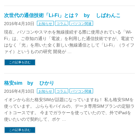
次世代の通信技術「Li-Fi」とは？ by しばわんこ
2016年4月10日
お知らせ
コラム
パソコン関連
現在、パソコンやスマホを無線接続する際に使用されている「Wi-
Fi」は、ご存知の通り「電波」を利用した通信技術ですが、電波で
はなく「光」を用いた全く新しい無線通信として「Li-Fi」（ライフ
ァイ）というものの研究 開発が …
この記事を読む
格安sim by ひかり
2016年4月10日
お知らせ
コラム
パソコン関連
イオンから出た格安SIMが話題になっていますね！ 私も格安SIMを
使っています。 ぷららモバイルの、データ専用SIMプランの定額ラ
イトコースです。 今までガラケーを使っていたので、外でiPadを
使いたいので契約して、ポケ …
この記事を読む